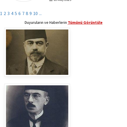
1
2
3
4
5
6
7
8
9
10
...
Duyuruların ve Haberlerin
Tümünü Görüntüle