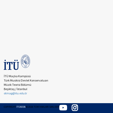
İTÜ Maçka Kampüsü
Türk Musikisi Devlet Konservatuarı
Müzik Teorisi Bölümü
Beşiktaş / İstanbul
otmag@itu.edu.tr
COPYRIGHT
İTÜBİDB
©
2026
TÜM HAKLARI SAKLIDIR